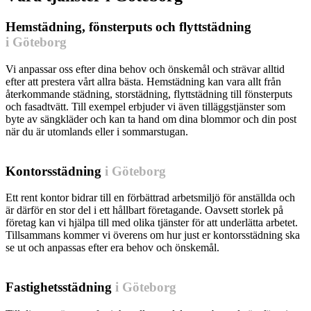
Hemstädning, fönsterputs och flyttstädning
i Göteborg
Vi anpassar oss efter dina behov och önskemål och strävar alltid
efter att prestera vårt allra bästa. Hemstädning kan vara allt från
återkommande städning, storstädning, flyttstädning till fönsterputs
och fasadtvätt. Till exempel erbjuder vi även tilläggstjänster som
byte av sängkläder och kan ta hand om dina blommor och din post
när du är utomlands eller i sommarstugan.
Läs mer om Hemstädning »
Kontorsstädning
i Göteborg
Ett rent kontor bidrar till en förbättrad arbetsmiljö för anställda och
är därför en stor del i ett hållbart företagande. Oavsett storlek på
företag kan vi hjälpa till med olika tjänster för att underlätta arbetet.
Tillsammans kommer vi överens om hur just er kontorsstädning ska
se ut och anpassas efter era behov och önskemål.
Läs mer om Kontorsstädning »
Fastighetsstädning
i Göteborg