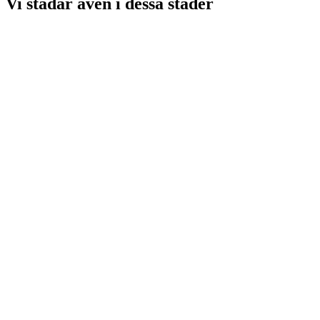
Vi städar även i dessa städer
Hisingen
Floda
Landvetter
Göteborg
Mölndal
Lerum
Härryda
Alingsås
Partille
Varberg
Mölnlycke
Falkenberg