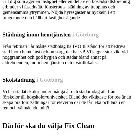
Till dig som äger en fastighet eller en del av en bostadsrättsförening
erbjuder vi fasadtvätt, fönsterputs, städning av trapphus och
gemensamma ytrymmen. Nöjda hyresgäster är nyckeln i ett
fungerande och hållbart fastighetsägande.
Läs mer om våra städdtjänster för Fastigheter »
Städning inom hemtjänsten
i Göteborg
Från februari i år måste städbolag ha IVO-tillstånd för att bedriva
städ inom hemtjänst och omsorg, det har vi! Vi lägger stor vikt vid
noggrannhet och god hygien och städar bland annat på
äldreboenden, inom hemtjänsten och i vårdlokaler.
Läs mer om våra städtjänster inom Omsorg »
Skolstädning
i Göteborg
Vi har städat skolor under många år och städar idag allt från
förskolor till högskolor/universitet. Bland det viktigaste för oss är att
skapa bra förutsättningar för eleverna där de får leka och lära i en
ren och välmående miljö.
Läs mer om våra städtjänster inom skola »
Därför ska du välja Fix Clean