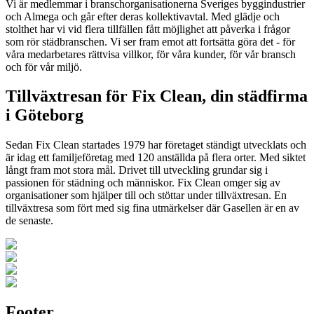
Vi är medlemmar i branschorganisationerna Sveriges byggindustrier
och Almega och går efter deras kollektivavtal. Med glädje och
stolthet har vi vid flera tillfällen fått möjlighet att påverka i frågor
som rör städbranschen. Vi ser fram emot att fortsätta göra det - för
våra medarbetares rättvisa villkor, för våra kunder, för vår bransch
och för vår miljö.
Tillväxtresan för Fix Clean, din städfirma
i Göteborg
Sedan Fix Clean startades 1979 har företaget ständigt utvecklats och
är idag ett familjeföretag med 120 anställda på flera orter. Med siktet
långt fram mot stora mål. Drivet till utveckling grundar sig i
passionen för städning och människor. Fix Clean omger sig av
organisationer som hjälper till och stöttar under tillväxtresan. En
tillväxtresa som fört med sig fina utmärkelser där Gasellen är en av
de senaste.
Footer