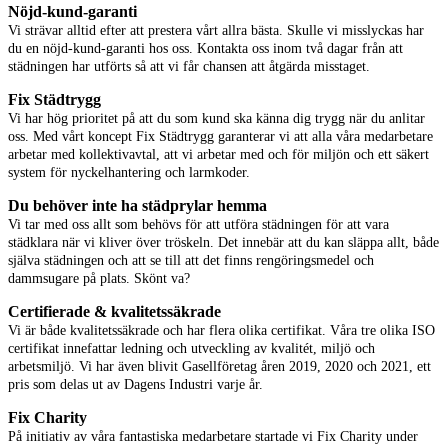
Nöjd-kund-garanti
Vi strävar alltid efter att prestera vårt allra bästa. Skulle vi misslyckas har
du en nöjd-kund-garanti hos oss. Kontakta oss inom två dagar från att
städningen har utförts så att vi får chansen att åtgärda misstaget.
Fix Städtrygg
Vi har hög prioritet på att du som kund ska känna dig trygg när du anlitar
oss. Med vårt koncept Fix Städtrygg garanterar vi att alla våra medarbetare
arbetar med kollektivavtal, att vi arbetar med och för miljön och ett säkert
system för nyckelhantering och larmkoder.
Du behöver inte ha städprylar hemma
Vi tar med oss allt som behövs för att utföra städningen för att vara
städklara när vi kliver över tröskeln. Det innebär att du kan släppa allt, både
själva städningen och att se till att det finns rengöringsmedel och
dammsugare på plats. Skönt va?
Certifierade & kvalitetssäkrade
Vi är både kvalitetssäkrade och har flera olika certifikat. Våra tre olika ISO
certifikat innefattar ledning och utveckling av kvalitét, miljö och
arbetsmiljö. Vi har även blivit Gasellföretag åren 2019, 2020 och 2021, ett
pris som delas ut av Dagens Industri varje år.
Fix Charity
På initiativ av våra fantastiska medarbetare startade vi Fix Charity under