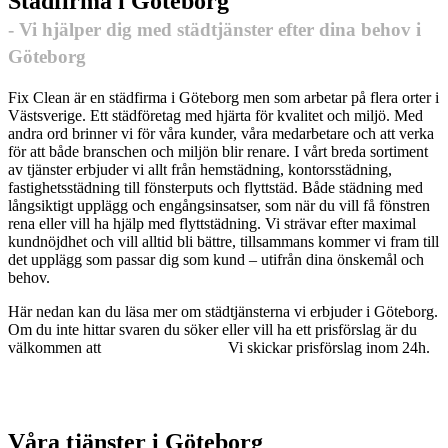
Städfirma i Göteborg
- Vi hjälper dig med städtjänster efter dina behov i
Göteborg
Fix Clean är en städfirma i Göteborg men som arbetar på flera orter i
Västsverige. Ett städföretag med hjärta för kvalitet och miljö. Med
andra ord brinner vi för våra kunder, våra medarbetare och att verka
för att både branschen och miljön blir renare. I vårt breda sortiment
av tjänster erbjuder vi allt från hemstädning, kontorsstädning,
fastighetsstädning till fönsterputs och flyttstäd. Både städning med
långsiktigt upplägg och engångsinsatser, som när du vill få fönstren
rena eller vill ha hjälp med flyttstädning. Vi strävar efter maximal
kundnöjdhet och vill alltid bli bättre, tillsammans kommer vi fram till
det upplägg som passar dig som kund – utifrån dina önskemål och
behov.
Här nedan kan du läsa mer om städtjänsterna vi erbjuder i Göteborg.
Om du inte hittar svaren du söker eller vill ha ett prisförslag är du
välkommen att
höra av dig till oss.
Vi skickar prisförslag inom 24h.
Offertförfrågan
Kontakta oss
Våra tjänster i Göteborg