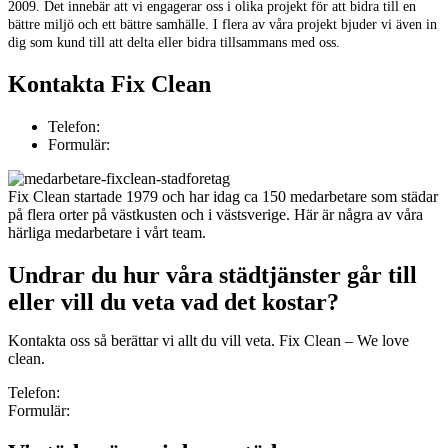
2009. Det innebär att vi engagerar oss i olika projekt för att bidra till en
bättre miljö och ett bättre samhälle. I flera av våra projekt bjuder vi även in
dig som kund till att delta eller bidra tillsammans med oss.
Kontakta Fix Clean
Telefon:
031-213700
Formulär:
Fyll i formuläret och få offert
Fix Clean startade 1979 och har idag ca 150 medarbetare som städar
på flera orter på västkusten och i västsverige. Här är några av våra
härliga medarbetare i vårt team.
Undrar du hur våra städtjänster går till
eller vill du veta vad det kostar?
Kontakta oss så berättar vi allt du vill veta. Fix Clean – We love
clean.
Telefon:
031-213700
Formulär:
Fyll i formuläret och få offert