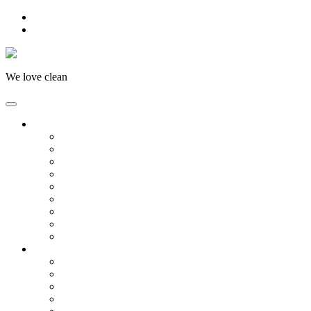
Skip to main content
Skip to footer
We love clean
Företagsstäd
Kontorsstäd
Fastighetsstäd
Trappstädning
Skolstäd
Vårdlokaler
Flyttstäd
Fönsterputs
Golvvård
Städning i BRF
Hemstäd
Hemstädning
Fönsterputs
Flyttstäd
Eventstäd