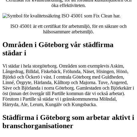
öka effektiviteten.
ISO 45001 är ett certifikat för arbetsmiljö, för en säkrare och
hälsosammare arbetsmiljö.
Områden i Göteborg vår städfirma
städar i
Vi städar i hela storgöteborg. Områden som exemplevis Askim,
Långedrag, Billdal, Fiskebäck, Frölunda, Näset, Hisingen, Hönö,
Björkö och Öckerö i väst. I centrala Göteborg med Guldheden,
Linné, Örgryte, Härlanda, Kålltorp och Majorna. Tuve, Angered,
Säve och Björlanda i norra Göteborg. Gamlestaden och Björkekärr i
öst (innan det övergår till Partille kommun där vi också arbetar).
Förutom i Partille så städar vi i gränskommunerna Mölndal,
Härryda, Ale, Lerum, Kungälv och Kungsbacka.
Städfirma i Göteborg som arbetar aktivt i
branschorganisationer