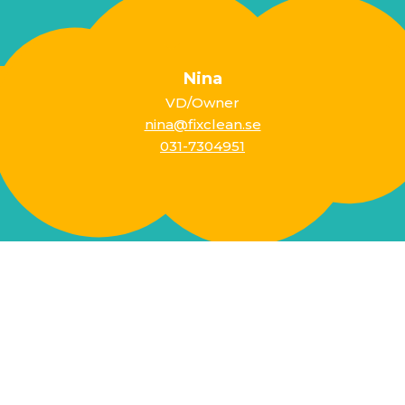
Nina
VD/Owner
nina@fixclean.se
031-7304951
Oscar
Försäljning/Marknad
oscar@fixclean.se