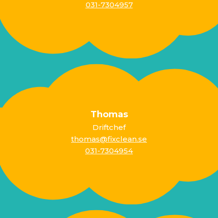
031-7304957
Thomas
Driftchef
thomas@fixclean.se
031-7304954