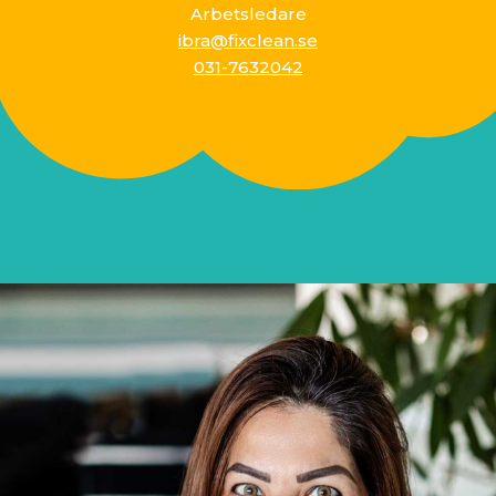
Arbetsledare
ibra@fixclean.se
031-7632042