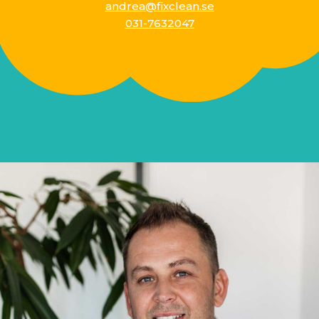
andrea@fixclean.se
031-7632047