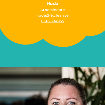
Huda
Arbetsledare
huda@fixclean.se
031-7304955