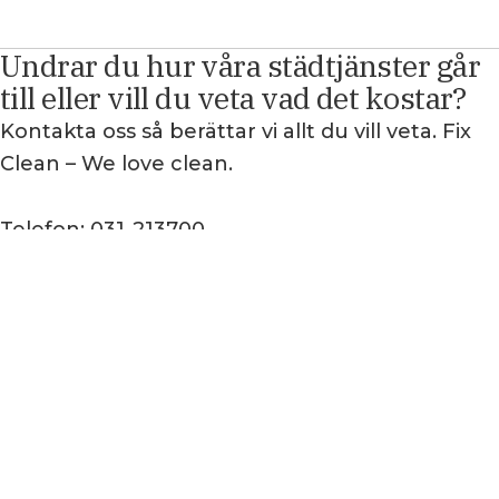
Undrar du hur våra städtjänster går
till eller vill du veta vad det kostar?
Kontakta oss så berättar vi allt du vill veta. Fix
Clean – We love clean.
Telefon:
031-213700
Formulär:
Fyll i formuläret och få offert
Vi är certifierade
och