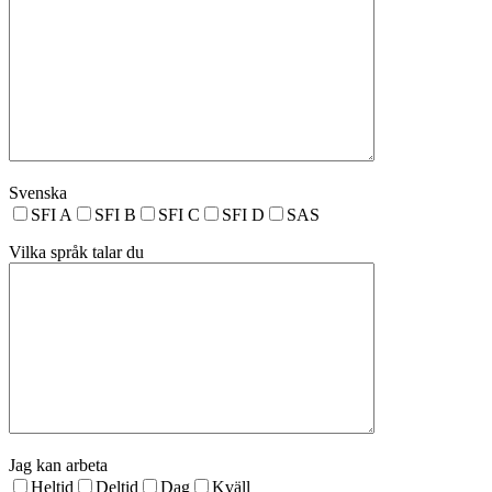
Svenska
SFI A
SFI B
SFI C
SFI D
SAS
Vilka språk talar du
Jag kan arbeta
Heltid
Deltid
Dag
Kväll