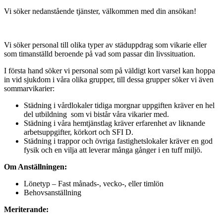
Vi söker nedanstående tjänster, välkommen med din ansökan!
Vikare i Göteborg
Expand
Vi söker personal till olika typer av städuppdrag som vikarie eller
som timanställd beroende på vad som passar din livssituation.
I första hand söker vi personal som på väldigt kort varsel kan hoppa
in vid sjukdom i våra olika grupper, till dessa grupper söker vi även
sommarvikarier:
Städning i vårdlokaler tidiga morgnar uppgiften kräver en hel
del utbildning som vi bistår våra vikarier med.
Städning i våra hemtjänstlag kräver erfarenhet av liknande
arbetsuppgifter, körkort och SFI D.
Städning i trappor och övriga fastighetslokaler kräver en god
fysik och en vilja att leverar många gånger i en tuff miljö.
Om Anställningen:
Lönetyp – Fast månads-, vecko-, eller timlön
Behovsanställning
Meriterande: