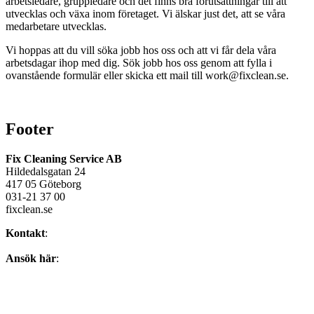
arbetsledare, gruppledare och det finns bra förutsättningar till att
utvecklas och växa inom företaget. Vi älskar just det, att se våra
medarbetare utvecklas.
Vi hoppas att du vill söka jobb hos oss och att vi får dela våra
arbetsdagar ihop med dig. Sök jobb hos oss genom att fylla i
ovanstående formulär eller skicka ett mail till work@fixclean.se.
Footer
Fix Cleaning Service AB
Hildedalsgatan 24
417 05 Göteborg
031-21 37 00
fixclean.se
Kontakt
:
home@fixclean.se
Ansök här
:
Jobba hos oss
Hållbarhet
Vattensmart