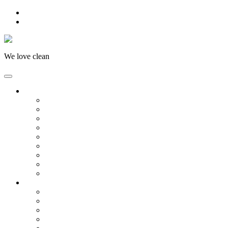
Skip to main content
Skip to footer
We love clean
Företagsstäd
Kontorsstäd
Fastighetsstäd
Trappstädning
Skolstäd
Vårdlokaler
Flyttstäd
Fönsterputs
Golvvård
Städning i BRF
Hemstäd
Hemstädning
Fönsterputs
Flyttstäd
Eventstäd