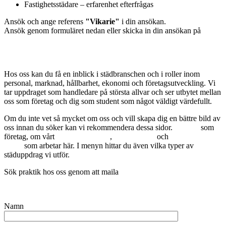
Fastighetsstädare – erfarenhet efterfrågas
Ansök och ange referens
"Vikarie"
i din ansökan.
Ansök genom formuläret nedan eller skicka in din ansökan på
work@fixclean.se
Sök praktik hos oss
Expand
Hos oss kan du få en inblick i städbranschen och i roller inom
personal, marknad, hållbarhet, ekonomi och företagsutveckling. Vi
tar uppdraget som handledare på största allvar och ser utbytet mellan
oss som företag och dig som student som något väldigt värdefullt.
Om du inte vet så mycket om oss och vill skapa dig en bättre bild av
oss innan du söker kan vi rekommendera dessa sidor.
Om oss
som
företag, om vårt
hållbarhetsarbete
,
vart vi städar
och
vilka några av
oss är
som arbetar här. I menyn hittar du även vilka typer av
städuppdrag vi utför.
Sök praktik hos oss genom att maila
work@fixclean.se
Namn