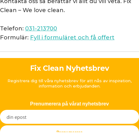
Kontakta oss så berättar vi allt du vill veta. Fix
Clean – We love clean.
Telefon:
031-213700
Formulär:
Fyll i formuläret och få offert
Fix Clean Nyhetsbrev
Registrera dig till våra nyhetsbrev för att nås av inspiration,
information och erbjudanden.
Prenumerera på vårat nyhetsbrev